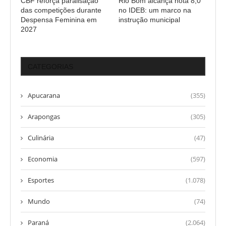
CBF reforça paralisação
Rio Bom alcança nota 8,0
das competições durante
no IDEB: um marco na
Despensa Feminina em
instrução municipal
2027
CATEGORIAS
Apucarana
(355)
Arapongas
(305)
Culinária
(47)
Economia
(597)
Esportes
(1.078)
Mundo
(74)
Paraná
(2.064)