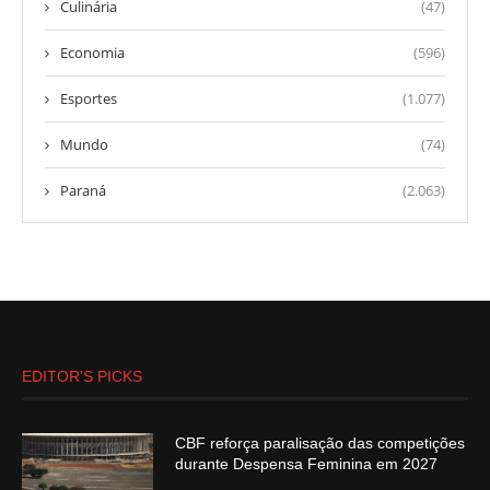
Culinária
(47)
Economia
(596)
Esportes
(1.077)
Mundo
(74)
Paraná
(2.063)
EDITOR’S PICKS
CBF reforça paralisação das competições
durante Despensa Feminina em 2027