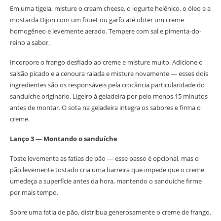
Em uma tigela, misture o cream cheese, o iogurte helênico, o óleo e a
mostarda Dijon com um fouet ou garfo até obter um creme
homogêneo e levemente aerado. Tempere com sal e pimenta-do-
reino a sabor.
Incorpore o frango desfiado ao creme e misture muito. Adicione o
salsão picado e a cenoura ralada e misture novamente — esses dois
ingredientes são os responsáveis pela crocância particularidade do
sanduíche originário. Ligeiro à geladeira por pelo menos 15 minutos
antes de montar. O sota na geladeira integra os sabores e firma o
creme.
Lanço 3 — Montando o sanduíche
Toste levemente as fatias de pão — esse passo é opcional, mas o
pão levemente tostado cria uma barreira que impede que o creme
umedeça a superfície antes da hora, mantendo o sanduíche firme
por mais tempo.
Sobre uma fatia de pão, distribua generosamente o creme de frango.