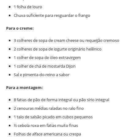
1 folha de louro
Chuva suficiente para resguardar o frango
Para o creme:
3 colheres de sopa de cream cheese ou requeijão cremoso
2 colheres de sopa de iogurte originário helênico
1 colher de sopa de óleo extravirgem
1 colher de chá de mostarda Dijon
Sal e pimenta-do-reino a sabor
Para a montagem:
8 fatias de pão de forma integral ou pão sírio integral
2 cenouras médias raladas no ralo fino
1 talo de salsão picado em cubos pequenos
½ cebola roxa em fatias muito finas
Folhas de alface americana ou crespa