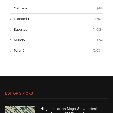
Culinária
(48)
Economia
(602)
Esportes
(1.083)
Mundo
(74)
Paraná
(2.081)
EDITOR’S PICKS
Ninguém acerta Mega-Sena; prêmio