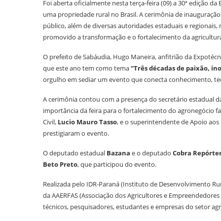
Foi aberta oficialmente nesta terça-feira (09) a 30ª edição 
uma propriedade rural no Brasil. A cerimônia de inauguração
público, além de diversas autoridades estaduais e regionais
promovido a transformação e o fortalecimento da agricultura
O prefeito de Sabáudia, Hugo Maneira, anfitrião da Expotécn
que este ano tem como tema
“Três décadas de paixão, i
orgulho em sediar um evento que conecta conhecimento, tecn
A cerimônia contou com a presença do secretário estadual d
importância da feira para o fortalecimento do agronegócio f
Civil,
Lucio Mauro Tasso
, e o superintendente de Apoio aos
prestigiaram o evento.
O deputado estadual
Bazana
e o deputado
Cobra Repórte
Beto Preto
, que participou do evento.
Realizada pelo IDR-Paraná (Instituto de Desenvolvimento Rur
da AAERFAS (Associação dos Agricultores e Empreendedores Ru
técnicos, pesquisadores, estudantes e empresas do setor ag