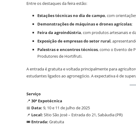
Entre os destaques da feira estão:
Estações técnicas no dia de campo
, com orientaçõe
Demonstrações de máquinas e drones agrícolas
;
Feira da agroindústria
, com produtos artesanais e da 
Exposição de empresas do setor rural
, apresentand
Palestras e encontros técnicos
, como o Evento de P
Produtores de Hortifruti.
A entrada é gratuita e voltada principalmente para agricultore
estudantes ligados ao agronegócio. A expectativa é de supera
Serviço
📍
30ª Expotécnica
📅
Data:
9, 10 e 11 de julho de 2025
📌
Local:
Sítio São José – Estrada do 21, Sabáudia (PR)
🎟
Entrada:
Gratuita