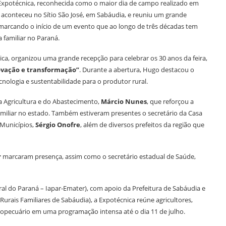
da Expotécnica, reconhecida como o maior dia de campo realizado em
 aconteceu no Sítio São José, em Sabáudia, e reuniu um grande
, marcando o início de um evento que ao longo de três décadas tem
 familiar no Paraná.
ica, organizou uma grande recepção para celebrar os 30 anos da feira,
novação e transformação”
. Durante a abertura, Hugo destacou o
ologia e sustentabilidade para o produtor rural.
a Agricultura e do Abastecimento,
Márcio Nunes
, que reforçou a
amiliar no estado. Também estiveram presentes o secretário da Casa
 Municípios,
Sérgio Onofre
, além de diversos prefeitos da região que
r
marcaram presença, assim como o secretário estadual de Saúde,
al do Paraná – Iapar-Emater), com apoio da Prefeitura de Sabáudia e
rais Familiares de Sabáudia), a Expotécnica reúne agricultores,
ropecuário em uma programação intensa até o dia 11 de julho.