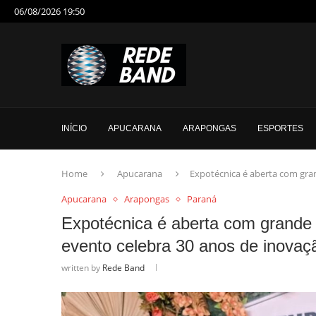
06/08/2026 19:50
INÍCIO
APUCARANA
ARAPONGAS
ESPORTES
Home
Apucarana
Expotécnica é aberta com gra
Apucarana
Arapongas
Paraná
Expotécnica é aberta com grande 
evento celebra 30 anos de inova
written by
Rede Band