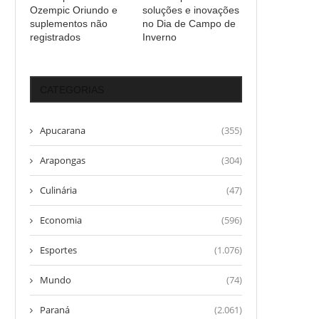
Ozempic Oriundo e
soluções e inovações
suplementos não
no Dia de Campo de
registrados
Inverno
CATEGORIAS
Apucarana
(355)
Arapongas
(304)
Culinária
(47)
Economia
(596)
Esportes
(1.076)
Mundo
(74)
Paraná
(2.061)