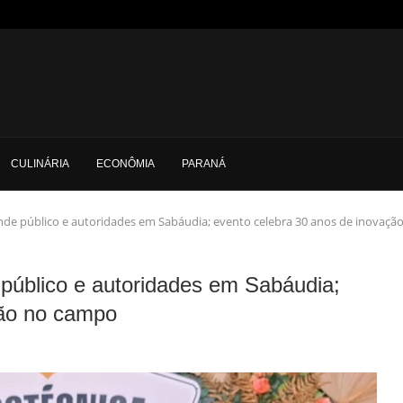
CULINÁRIA
ECONÔMIA
PARANÁ
nde público e autoridades em Sabáudia; evento celebra 30 anos de inovaç
público e autoridades em Sabáudia;
ção no campo