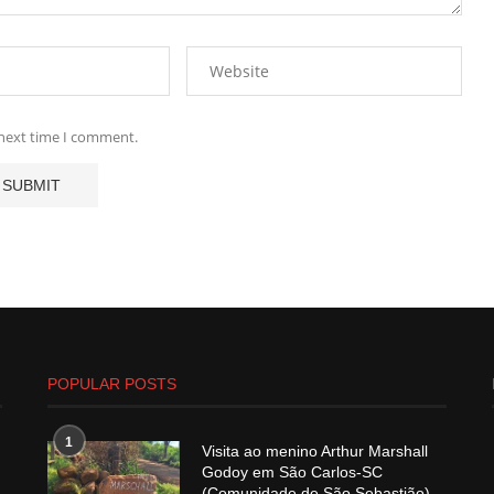
 next time I comment.
POPULAR POSTS
1
Visita ao menino Arthur Marshall
Godoy em São Carlos-SC
(Comunidade de São Sebastião)