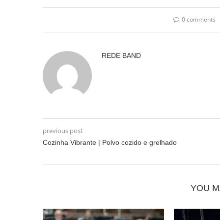
0 comments
REDE BAND
previous post
Cozinha Vibrante | Polvo cozido e grelhado
YOU M