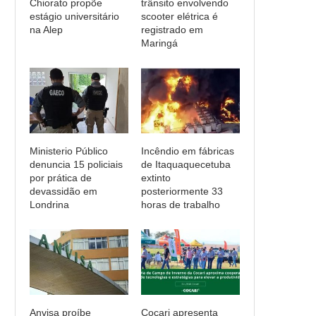
Chiorato propõe
trânsito envolvendo
estágio universitário
scooter elétrica é
na Alep
registrado em
Maringá
Ministerio Público
Incêndio em fábricas
denuncia 15 policiais
de Itaquaquecetuba
por prática de
extinto
devassidão em
posteriormente 33
Londrina
horas de trabalho
Anvisa proíbe
Cocari apresenta