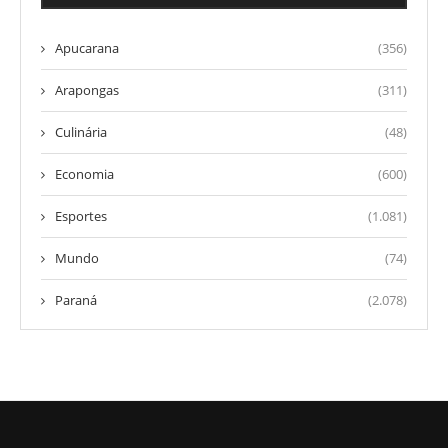
Apucarana
(356)
Arapongas
(311)
Culinária
(48)
Economia
(600)
Esportes
(1.081)
Mundo
(74)
Paraná
(2.078)