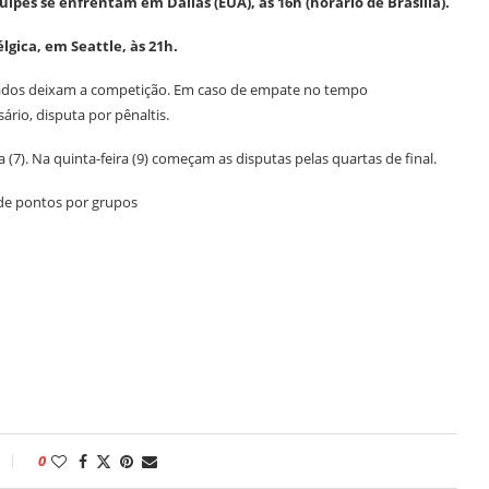
uipes se enfrentam em Dallas (EUA), às 16h (horário de Brasília).
gica, em Seattle, às 21h.
otados deixam a competição. Em caso de empate no tempo
rio, disputa por pênaltis.
a (7). Na quinta-feira (9) começam as disputas pelas quartas de final.
 de pontos por grupos
0