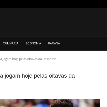
CULINÁRIA
ECONÔMIA
PARANÁ
ca jogam hoje pelas oitavas da Despensa
a jogam hoje pelas oitavas da