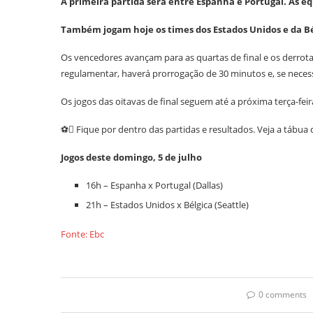
A primeira partida será entre Espanha e Portugal. As eq
Também jogam hoje os times dos Estados Unidos e da Bél
Os vencedores avançam para as quartas de final e os derr
regulamentar, haverá prorrogação de 30 minutos e, se necessá
Os jogos das oitavas de final seguem até a próxima terça-feir
⚽ Fique por dentro das partidas e resultados. Veja a tábua
Jogos deste domingo, 5 de julho
16h – Espanha x Portugal (Dallas)
21h – Estados Unidos x Bélgica (Seattle)
Fonte: Ebc
0 comments