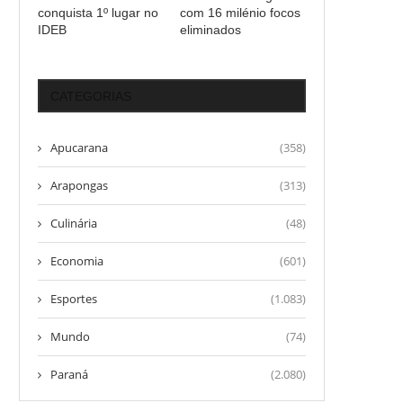
conquista 1º lugar no
com 16 milénio focos
IDEB
eliminados
CATEGORIAS
Apucarana
(358)
Arapongas
(313)
Culinária
(48)
Economia
(601)
Esportes
(1.083)
Mundo
(74)
Paraná
(2.080)