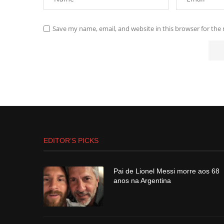
Save my name, email, and website in this browser for the
EDITOR’S PICKS
Pai de Lionel Messi morre aos 68
anos na Argentina