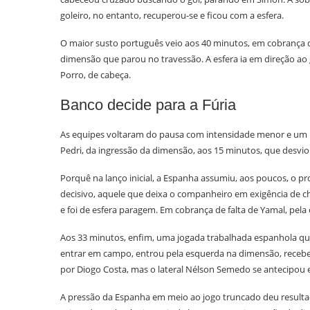
goleiro, no entanto, recuperou-se e ficou com a esfera.
O maior susto português veio aos 40 minutos, em cobrança 
dimensão que parou no travessão. A esfera ia em direção a
Porro, de cabeça.
Banco decide para a Fúria
As equipes voltaram do pausa com intensidade menor e um ma
Pedri, da ingressão da dimensão, aos 15 minutos, que desvio
Porquê na lanço inicial, a Espanha assumiu, aos poucos, o p
decisivo, aquele que deixa o companheiro em exigência de c
e foi de esfera paragem. Em cobrança de falta de Yamal, pel
Aos 33 minutos, enfim, uma jogada trabalhada espanhola qu
entrar em campo, entrou pela esquerda na dimensão, recebeu
por Diogo Costa, mas o lateral Nélson Semedo se antecipou e
A pressão da Espanha em meio ao jogo truncado deu resulta