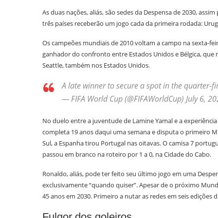
As duas nações, aliás, são sedes da Despensa de 2030, ass
três países receberão um jogo cada da primeira rodada: Urug
Os campeões mundiais de 2010 voltam a campo na sexta-feira (
ganhador do confronto entre Estados Unidos e Bélgica, que m
Seattle, também nos Estados Unidos.
A late winner to secure a spot in the quarter-
— FIFA World Cup (@FIFAWorldCup) July 6, 2
No duelo entre a juventude de Lamine Yamal e a experiência
completa 19 anos daqui uma semana e disputa o primeiro Mun
Sul, a Espanha tirou Portugal nas oitavas. O camisa 7 portug
passou em branco na roteiro por 1 a 0, na Cidade do Cabo.
Ronaldo, aliás, pode ter feito seu último jogo em uma Despe
exclusivamente “quando quiser”. Apesar de o próximo Mundia
45 anos em 2030. Primeiro a nutar as redes em seis edições 
Fulgor dos goleiros