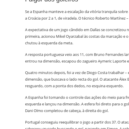
Se a Espanha manteve a escalação da vitória tranquila sobre 
a Croácia por 2 a 1, de viradela. O técnico Roberto Martínez
A expectativa de um jogo cândido em Dallas se concretizou n
primeira, acionou Mikel Oyarzabal às costas da marcação e o 
chutou à esquerda da meta.
A resposta portuguesa veio aos 11, com Bruno Fernandes lanç
entrou na dimensão, escapou do zagueiro Aymeric Laporte e
Quatro minutos depois, foi a vez de Diogo Costa trabalhar –
dimensão, que buscava o lado recta do gol. O atacante Álex 
resguardo, com a ponta dos dedos, no esquina esquerdo.
A Espanha foi tomando o controle das ações do meio para fre
esquerda e lançou na dimensão. A esfera foi direto para o go
Dani Olmo completou de cabeça, à direita do gol.
Portugal conseguiu reequilibrar o jogo a partir dos 37. O at
cabeceou cruzado buscando o gol, parando em Simon. A sobra