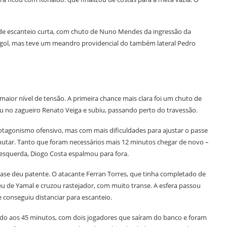
de escanteio curta, com chuto de Nuno Mendes da ingressão da
o gol, mas teve um meandro providencial do também lateral Pedro
ior nível de tensão. A primeira chance mais clara foi um chuto de
u no zagueiro Renato Veiga e subiu, passando perto do travessão.
rotagonismo ofensivo, mas com mais dificuldades para ajustar o passe
hutar. Tanto que foram necessários mais 12 minutos chegar de novo –
a esquerda, Diogo Costa espalmou para fora.
ase deu patente. O atacante Ferran Torres, que tinha completado de
 de Yamal e cruzou rastejador, com muito transe. A esfera passou
 conseguiu distanciar para escanteio.
do aos 45 minutos, com dois jogadores que saíram do banco e foram