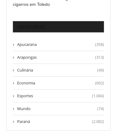
cigarros em Toledo
CATEGORIAS
Apucarana
(358)
Arapongas
(313)
Culinária
(49)
Economia
(602)
Esportes
(1.084)
Mundo
(74)
Paraná
(2.082)