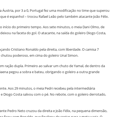
a Áustria, por 3 a 0, Portugal fez uma modificação no time que superou
 – que é espanhol – trocou Rafael Leão pelo também atacante João Félix.
o início do primeiro tempo. Aos sete minutos, o meia Dani Olmo, de
deixou na faceta do gol. O atacante, na saída do goleiro Diogo Costa,
ando Cristiano Ronaldo pela direita, com liberdade. O camisa 7
 chutou poderoso, em cima do goleiro Unaí Simon.
 em ração dupla. Primeiro ao salvar um chuto de Yamal, de dentro da
Baena pegou a sobra e bateu, obrigando o goleiro a outra grande
nte. Aos 29 minutos, o meia Pedri recebeu pela intermediária
l e Diogo Costa salvou com o pé. No rebote, com o goleiro derrotado,
acante Pedro Neto cruzou da direita e João Félix, na pequena dimensão,
 ficou com Ronaldo. que finalizou de costas para a meta vazia. O