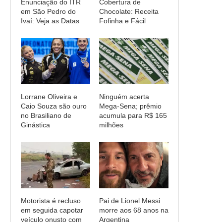
Enunciação do ITR
Cobertura de
em São Pedro do
Chocolate: Receita
Ivaí: Veja as Datas
Fofinha e Fácil
Lorrane Oliveira e
Ninguém acerta
Caio Souza são ouro
Mega-Sena; prêmio
no Brasiliano de
acumula para R$ 165
Ginástica
milhões
Motorista é recluso
Pai de Lionel Messi
em seguida capotar
morre aos 68 anos na
veículo onusto com
Argentina