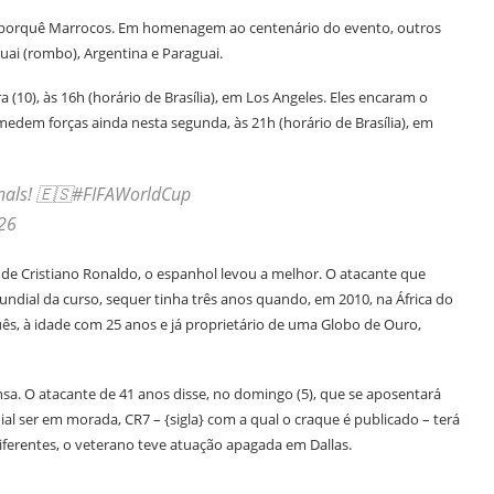
im porquê Marrocos. Em homenagem ao centenário do evento, outros
uai (rombo), Argentina e Paraguai.
10), às 16h (horário de Brasília), em Los Angeles. Eles encaram o
edem forças ainda nesta segunda, às 21h (horário de Brasília), em
finals! 🇪🇸#FIFAWorldCup
026
 de Cristiano Ronaldo, o espanhol levou a melhor. O atacante que
dial da curso, sequer tinha três anos quando, em 2010, na África do
uês, à idade com 25 anos e já proprietário de uma Globo de Ouro,
nsa. O atacante de 41 anos disse, no domingo (5), que se aposentará
l ser em morada, CR7 – {sigla} com a qual o craque é publicado – terá
diferentes, o veterano teve atuação apagada em Dallas.