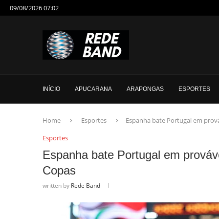
09/08/2026 07:02
INÍCIO
APUCARANA
ARAPONGAS
ESPORTES
Home
Esportes
Espanha bate Portugal em prová
Esportes
Espanha bate Portugal em prováve
Copas
written by
Rede Band