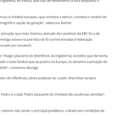
nglaterra, ex-Vasco], que caiu de rendimento lá fora enquanto o
ncia no futebol europeu, que conhece o elenco, conhece o cenário de
magnífico opção de geração”, elaborou Rachel.
a privação que mais chamou atenção dos analistas da EBC
foi a de
amengo esteve na pré-lista de 55 nomes enviada à Federação
vocado por Ancelotti.
r Thiago [atacante do Brentford, da Inglaterra]. Acredito que ele tenha
do a esse futebol que se pratica na Europa. Eu lamento a privação do
lotti”, comentou Bocage.
r de referência, talvez pudesse ser usado. Mas listas sempre
Pedro e o João Pedro [atacante do Chelsea] são ausências sentidas”,
 mesmo não sendo o principal predilecto, o Brasil tem condições de