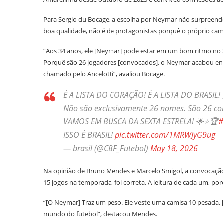
Para Sergio du Bocage, a escolha por Neymar não surpreende
boa qualidade, não é de protagonistas porquê o próprio camisa
“Aos 34 anos, ele [Neymar] pode estar em um bom ritmo no
Porquê são 26 jogadores [convocados], o Neymar acabou entr
chamado pelo Ancelotti”, avaliou Bocage.
É A LISTA DO CORAÇÃO! É A LISTA DO BRASIL!
Não são exclusivamente 26 nomes. São 26 c
VAMOS EM BUSCA DA SEXTA ESTRELA! 🌟⭐🏆
#
ISSO É BRASIL!
pic.twitter.com/1MRWJyG9ug
— brasil (@CBF_Futebol)
May 18, 2026
Na opinião de Bruno Mendes e Marcelo Smigol, a convocação 
15 jogos na temporada, foi correta. A leitura de cada um, po
“[O Neymar] Traz um peso. Ele veste uma camisa 10 pesada, [
mundo do futebol”, destacou Mendes.