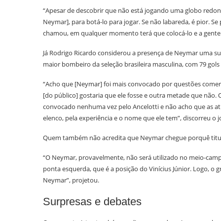
“Apesar de descobrir que não está jogando uma globo redond
Neymar], para botá-lo para jogar. Se não labareda, é pior. S
chamou, em qualquer momento terá que colocá-lo e a gente ve
Já Rodrigo Ricardo considerou a presença de Neymar uma sur
maior bombeiro da seleção brasileira masculina, com 79 gols
“Acho que [Neymar] foi mais convocado por questões comerci
[do público] gostaria que ele fosse e outra metade que não. O
convocado nenhuma vez pelo Ancelotti e não acho que as atu
elenco, pela experiência e o nome que ele tem”, discorreu o jo
Quem também não acredita que Neymar chegue porquê titular
“O Neymar, provavelmente, não será utilizado no meio-camp
ponta esquerda, que é a posição do Vinícius Júnior. Logo, 
Neymar”, projetou.
Surpresas e debates