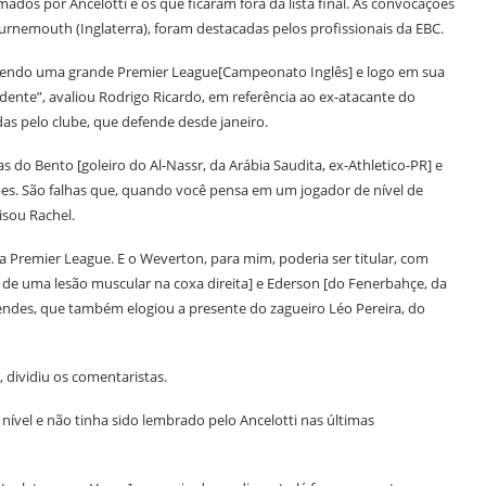
s por Ancelotti e os que ficaram fora da lista final. As convocações
rnemouth (Inglaterra), foram destacadas pelos profissionais da EBC.
azendo uma grande Premier League[Campeonato Inglês] e logo em sua
te”, avaliou Rodrigo Ricardo, em referência ao ex-atacante do
das pelo clube, que defende desde janeiro.
 do Bento [goleiro do Al-Nassr, da Arábia Saudita, ex-Athletico-PR] e
bes. São falhas que, quando você pensa em um jogador de nível de
isou Rachel.
Premier League. E o Weverton, para mim, poderia ser titular, com
e de uma lesão muscular na coxa direita] e Ederson [do Fenerbahçe, da
des, que também elogiou a presente do zagueiro Léo Pereira, do
 dividiu os comentaristas.
nível e não tinha sido lembrado pelo Ancelotti nas últimas