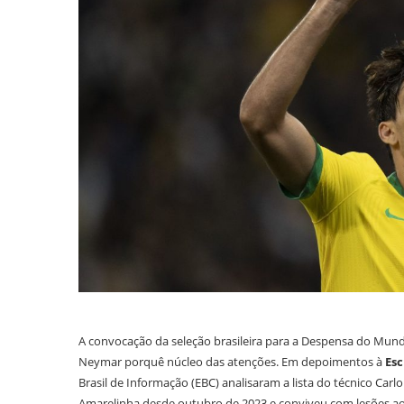
A convocação da seleção brasileira para a Despensa do Mundo,
Neymar porquê núcleo das atenções. Em depoimentos à
Esc
Brasil de Informação (EBC) analisaram a lista do técnico Carl
Amarelinha desde outubro de 2023 e conviveu com lesões ao 