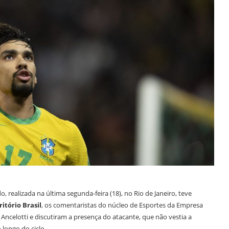
 realizada na última segunda-feira (18), no Rio de Janeiro, teve
ritório Brasil
, os comentaristas do núcleo de Esportes da Empresa
o Ancelotti e discutiram a presença do atacante, que não vestia a
longo do ciclo.