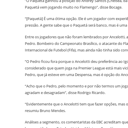
“O Paquetá ganhou a posição do Andrey Santos [Chelsea, da I
Paquetá vem jogando muito no Flamengo”, disse Bocage.
“[Paquetá] É uma ótima opção. Ele é um jogador com experiê
pressão. A gente sabe que o Paquetá será banco, mas é uma 
Entre os jogadores que não foram lembrados por Ancelotti, 
Pedro. Bombeiro do Campeonato Brasílico, o atacante do Fl
Internacional de Futebol (Fifa), mas ainda não tinha sido con
“O Pedro ficou fora porque o Ancelotti deu preferência ao Igo
considerado que quem joga na Premier League está mais vicia
Pedro, que já esteve em uma Despensa, mas é opção do Ance
“Acho que o Pedro, pelo momento e por não termos um jogado
agradam e desagradam”, disse Rodrigo Ricardo.
“Evidentemente que o Ancelotti tem que fazer opções, mas o 
resumiu Bruno Mendes.
Análises a segmento, os comentaristas da EBC acreditam que,