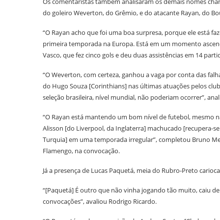
Os comentaristas também analisaram os demais nomes chamado
do goleiro Weverton, do Grêmio, e do atacante Rayan, do Bou
“O Rayan acho que foi uma boa surpresa, porque ele está f
primeira temporada na Europa. Está em um momento ascenden
Vasco, que fez cinco gols e deu duas assistências em 14 parti
“O Weverton, com certeza, ganhou a vaga por conta das falhas
do Hugo Souza [Corinthians] nas últimas atuações pelos clu
seleção brasileira, nível mundial, não poderiam ocorrer”, anal
“O Rayan está mantendo um bom nível de futebol, mesmo na 
Alisson [do Liverpool, da Inglaterra] machucado [recupera-s
Turquia] em uma temporada irregular”, completou Bruno Men
Flamengo, na convocação.
Já a presença de Lucas Paquetá, meia do Rubro-Preto carioca,
“[Paquetá] É outro que não vinha jogando tão muito, caiu de 
convocações”, avaliou Rodrigo Ricardo.