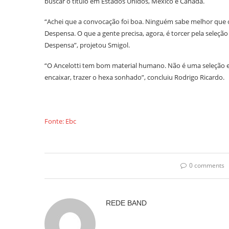
buscar o título em Estados Unidos, México e Canadá.
“Achei que a convocação foi boa. Ninguém sabe melhor que o 
Despensa. O que a gente precisa, agora, é torcer pela seleçã
Despensa”, projetou Smigol.
“O Ancelotti tem bom material humano. Não é uma seleção es
encaixar, trazer o hexa sonhado”, concluiu Rodrigo Ricardo.
Fonte: Ebc
0 comments
REDE BAND