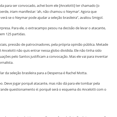
a para ser convocado, achei bom ele [Ancelotti] ter chamado [o
e perde, iriam manifestar: ‘ah, não chamou o Neymar’. Agora que
rá se o Neymar pode ajudar a seleção brasileira”, avaliou Smigol.
presa. Para ele, o extracampo pesou na decisão de levar o atacante,
 em 125 partidas.
ais, pressão de patrocinadores, pela própria opinião pública. Metade
 Ancelotti não quis entrar nessa globo dividida. Ele não tinha sido
ações pelo Santos justificam a convocação. Mas ele vai para inventar
rnalista.
 da seleção brasileira para a Despensa é Rachel Motta.
o. Deve jogar porquê atacante, mas não dá para ele tombar pela
o grande questionamento é: porquê será o esquema do Ancelotti com o