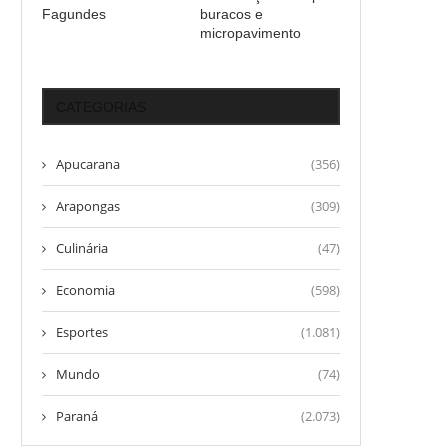
Fagundes
buracos e
micropavimento
CATEGORIAS
Apucarana
(356)
Arapongas
(309)
Culinária
(47)
Economia
(598)
Esportes
(1.081)
Mundo
(74)
Paraná
(2.073)