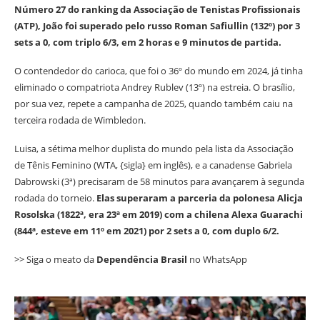
Número 27 do ranking da Associação de Tenistas Profissionais
(ATP), João foi superado pelo russo Roman Safiullin (132º) por 3
sets a 0, com triplo 6/3, em 2 horas e 9 minutos de partida.
O contendedor do carioca, que foi o 36º do mundo em 2024, já tinha
eliminado o compatriota Andrey Rublev (13º) na estreia. O brasílio,
por sua vez, repete a campanha de 2025, quando também caiu na
terceira rodada de Wimbledon.
Luisa, a sétima melhor duplista do mundo pela lista da Associação
de Tênis Feminino (WTA, {sigla} em inglês), e a canadense Gabriela
Dabrowski (3ª) precisaram de 58 minutos para avançarem à segunda
rodada do torneio.
Elas superaram a parceria da polonesa Alicja
Rosolska (1822ª, era 23ª em 2019) com a chilena Alexa Guarachi
(844ª, esteve em 11º em 2021) por 2 sets a 0, com duplo 6/2.
>> Siga o meato da
Dependência Brasil
no WhatsApp