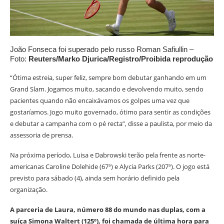
João Fonseca foi superado pelo russo Roman Safiullin
–
Foto:
Reuters/Marko Djurica/Registro/Proibida reprodução
“Ótima estreia, super feliz, sempre bom debutar ganhando em um
Grand Slam. Jogamos muito, sacando e devolvendo muito, sendo
pacientes quando não encaixávamos os golpes uma vez que
gostaríamos. Jogo muito governado, ótimo para sentir as condições
e debutar a campanha com o pé recta”, disse a paulista, por meio da
assessoria de prensa.
Na próxima período, Luisa e Dabrowski terão pela frente as norte-
americanas Caroline Dolehide (67ª) e Alycia Parks (207ª). O jogo está
previsto para sábado (4), ainda sem horário definido pela
organização.
A parceria de Laura, número 88 do mundo nas duplas, com a
suíça Simona Waltert (125º), foi chamada de última hora para