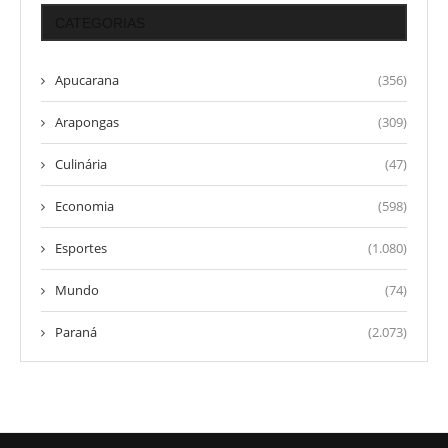
CATEGORIAS
Apucarana
(356)
Arapongas
(309)
Culinária
(47)
Economia
(598)
Esportes
(1.080)
Mundo
(74)
Paraná
(2.073)