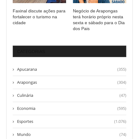
Faxinal discute ações para
Negócio de Arapongas
fortalecer o turismo na
terá horário próprio nesta
cidade
sexta e sábado para o Dia
dos Pais
CATEGORIAS
Apucarana
(355)
Arapongas
(304)
Culinária
(47)
Economia
(595)
Esportes
(1.076)
Mundo
(74)