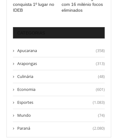
conquista 1º lugar no
com 16 milénio focos
IDEB
eliminados
CATEGORIAS
Apucarana
(358)
Arapongas
(313)
Culinária
(48)
Economia
(601)
Esportes
(1.083)
Mundo
(74)
Paraná
(2.080)