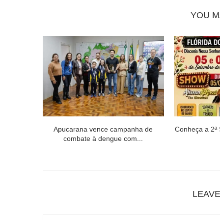
YOU M
Apucarana vence campanha de
Conheça a 2ª
combate à dengue com...
LEAV