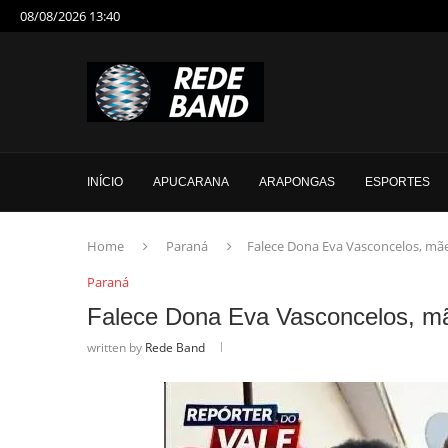
08/08/2026 13:40
INÍCIO
APUCARANA
ARAPONGAS
ESPORTES
Home
Paraná
Falece Dona Eva Vasconcelos, mãe 
Paraná
Falece Dona Eva Vasconcelos, mãe
written by
Rede Band