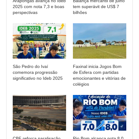
Arapongas avança no Ideb
Balança mercantil de julho
2025 com nota 7,3 e boas
tem superávit de US$ 7
perspectivas
bilhões
São Pedro do Ivaí
Faxinal inicia Jogos Bom
comemora progressão
de Esfera com partidas
significativo no Ideb 2025
emocionantes e vitórias de
colégios
CBF reforça paralisação
Rio Bom alcança nota 8,0