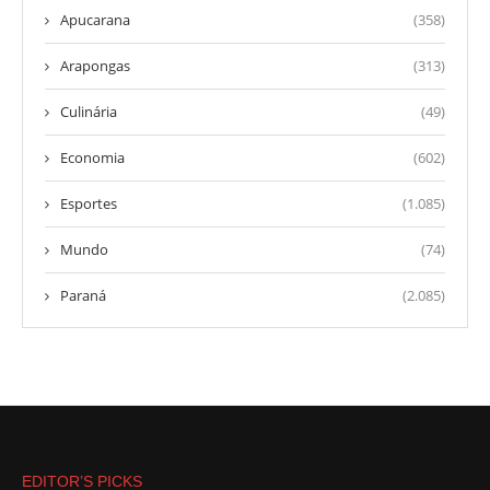
Apucarana
(358)
Arapongas
(313)
Culinária
(49)
Economia
(602)
Esportes
(1.085)
Mundo
(74)
Paraná
(2.085)
EDITOR’S PICKS