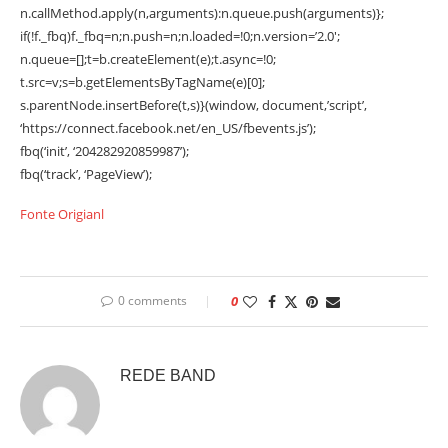
n.callMethod.apply(n,arguments):n.queue.push(arguments)};
if(!f._fbq)f._fbq=n;n.push=n;n.loaded=!0;n.version=’2.0′;
n.queue=[];t=b.createElement(e);t.async=!0;
t.src=v;s=b.getElementsByTagName(e)[0];
s.parentNode.insertBefore(t,s)}(window, document,’script’,
‘https://connect.facebook.net/en_US/fbevents.js’);
fbq(‘init’, ‘204282920859987’);
fbq(‘track’, ‘PageView’);
Fonte Origianl
0 comments
0
REDE BAND