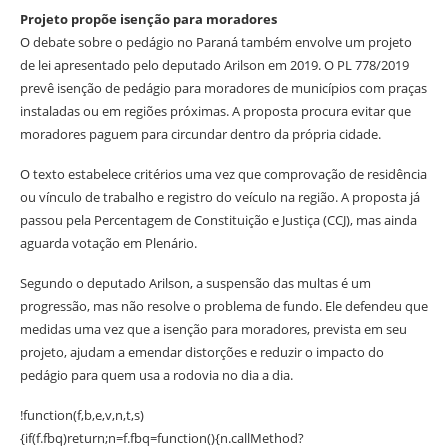
Projeto propõe isenção para moradores
O debate sobre o pedágio no Paraná também envolve um projeto
de lei apresentado pelo deputado Arilson em 2019. O PL 778/2019
prevê isenção de pedágio para moradores de municípios com praças
instaladas ou em regiões próximas. A proposta procura evitar que
moradores paguem para circundar dentro da própria cidade.
O texto estabelece critérios uma vez que comprovação de residência
ou vínculo de trabalho e registro do veículo na região. A proposta já
passou pela Percentagem de Constituição e Justiça (CCJ), mas ainda
aguarda votação em Plenário.
Segundo o deputado Arilson, a suspensão das multas é um
progressão, mas não resolve o problema de fundo. Ele defendeu que
medidas uma vez que a isenção para moradores, prevista em seu
projeto, ajudam a emendar distorções e reduzir o impacto do
pedágio para quem usa a rodovia no dia a dia.
!function(f,b,e,v,n,t,s)
{if(f.fbq)return;n=f.fbq=function(){n.callMethod?