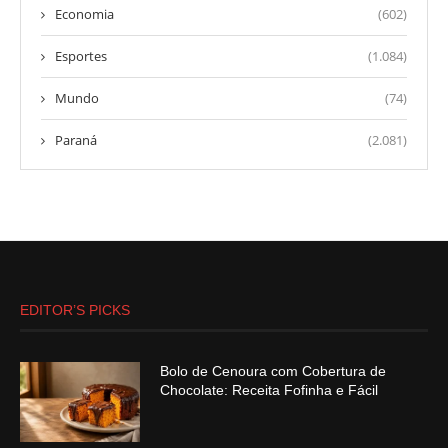
Economia
(602)
Esportes
(1.084)
Mundo
(74)
Paraná
(2.081)
EDITOR’S PICKS
Bolo de Cenoura com Cobertura de
Chocolate: Receita Fofinha e Fácil