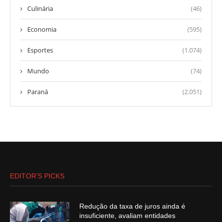
Culinária
(46)
Economia
(595)
Esportes
(1.074)
Mundo
(74)
Paraná
(2.051)
EDITOR’S PICKS
Redução da taxa de juros ainda é
insuficiente, avaliam entidades