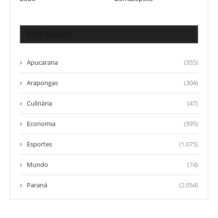
CATEGORIAS
Apucarana
(355)
Arapongas
(304)
Culinária
(47)
Economia
(595)
Esportes
(1.075)
Mundo
(74)
Paraná
(2.054)