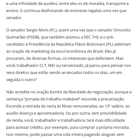
e uma infinidade de auxílios, entre eles os de moradia, transporte e
ensino. E continua desfrutando de inúmeras regalias uma vez que
senador.
O senador Sergio Moro (PL), assim uma vez que o senador Oriovisto
Guimarães (PSDB), que também assinou a PEC 7×0, e o pré-
candidato à Presidência da República Flávio Bolsonaro (PL) aderiram
ao oração de marketing da escol econômica do Brasil. Eles já
provaram, de diversas formas, os interesses que defendem. Mas
você, trabalhador CLT, MEI ou terceirizado, já parou para pensar nos
seus direitos que estão sendo arrancados todos os dias, um em
seguida o outro?
Não acredite no oração bonito da liberdade de negociação, porque a
sentença “jornada de trabalho maleável” esconde a precarização.
Esconde a retirada do recta às férias remuneradas, ao 13º salário, ao
auxílio-doença e aposentadoria. Ou por outra, sem previsibilidade
de renda, você, trabalhador e trabalhadora, terá mais dificuldade
para acessar crédito, por exemplo, para comprar a própria moradia.
Isso mesmo: pode passar uma vida inteira pagando aluguel, sem