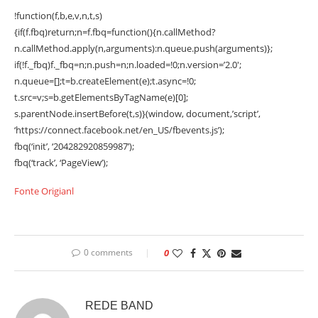
!function(f,b,e,v,n,t,s)
{if(f.fbq)return;n=f.fbq=function(){n.callMethod?
n.callMethod.apply(n,arguments):n.queue.push(arguments)};
if(!f._fbq)f._fbq=n;n.push=n;n.loaded=!0;n.version=’2.0′;
n.queue=[];t=b.createElement(e);t.async=!0;
t.src=v;s=b.getElementsByTagName(e)[0];
s.parentNode.insertBefore(t,s)}(window, document,’script’,
‘https://connect.facebook.net/en_US/fbevents.js’);
fbq(‘init’, ‘204282920859987’);
fbq(‘track’, ‘PageView’);
Fonte Origianl
0 comments
0
REDE BAND