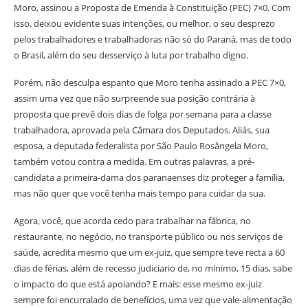
Moro, assinou a Proposta de Emenda à Constituição (PEC) 7×0. Com
isso, deixou evidente suas intenções, ou melhor, o seu desprezo
pelos trabalhadores e trabalhadoras não só do Paraná, mas de todo
o Brasil, além do seu desserviço à luta por trabalho digno.
Porém, não desculpa espanto que Moro tenha assinado a PEC 7×0,
assim uma vez que não surpreende sua posição contrária à
proposta que prevê dois dias de folga por semana para a classe
trabalhadora, aprovada pela Câmara dos Deputados. Aliás, sua
esposa, a deputada federalista por São Paulo Rosângela Moro,
também votou contra a medida. Em outras palavras, a pré-
candidata a primeira-dama dos paranaenses diz proteger a família,
mas não quer que você tenha mais tempo para cuidar da sua.
Agora, você, que acorda cedo para trabalhar na fábrica, no
restaurante, no negócio, no transporte público ou nos serviços de
saúde, acredita mesmo que um ex-juiz, que sempre teve recta a 60
dias de férias, além de recesso judiciario de, no mínimo, 15 dias, sabe
o impacto do que está apoiando? E mais: esse mesmo ex-juiz
sempre foi encurralado de benefícios, uma vez que vale-alimentação