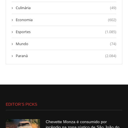
Culinária
(49)
Economia
(602)
Esportes
(1.085)
Mundo
(74)
Paraná
(2.084)
EDITOR’S PICKS
Chevette Monza é consumido por
incêndio na zona rústico de São João do