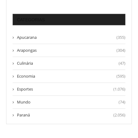
CATEGORIAS
Apucarana
(355)
Arapongas
(304)
Culinária
(47)
Economia
(595)
Esportes
(1.076)
Mundo
(74)
Paraná
(2.056)