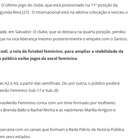
 O último jogo do clube, que está posicionado na 11ª posição da
gunda-feira (27). O Internacional está na sétima colocação e venceu o
ade, em Salvador. O clube, que se destaca na quarta posição, perdeu
 segue na vice-liderança mesmo posteriormente o empate com o Santos.
asil, a tela do futebol feminino, para ampliar a visibilidade da
o público exibe jogos da escol feminina.
 A2 e A3, a partir das semifinais. Ou por outra, o público poderá
ileirão Feminino Sub-17 e Sub-20.
Brasileirão Feminino conta com um time formado por mulheres.
 Brenda Balbi e Rachel Motta e as repórteres Marília Arrigoni e
parceria com os canais que formam a Rede Pátrio de Notícia Pública
em seus estados.