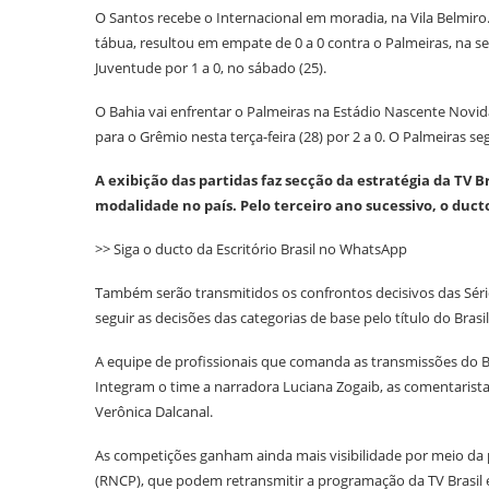
O Santos recebe o Internacional em moradia, na Vila Belmiro.
tábua, resultou em empate de 0 a 0 contra o Palmeiras, na se
Juventude por 1 a 0, no sábado (25).
O Bahia vai enfrentar o Palmeiras na Estádio Nascente Novid
para o Grêmio nesta terça-feira (28) por 2 a 0. O Palmeiras
A exibição das partidas faz secção da estratégia da TV Br
modalidade no país. Pelo terceiro ano sucessivo, o duct
>> Siga o ducto da Escritório Brasil no WhatsApp
Também serão transmitidos os confrontos decisivos das Séries
seguir as decisões das categorias de base pelo título do Bras
A equipe de profissionais que comanda as transmissões do 
Integram o time a narradora Luciana Zogaib, as comentaristas
Verônica Dalcanal.
As competições ganham ainda mais visibilidade por meio da 
(RNCP), que podem retransmitir a programação da TV Brasil 