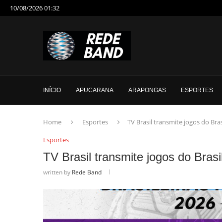
10/08/2026 01:32
INÍCIO
APUCARANA
ARAPONGAS
ESPORTES
Home
Esportes
TV Brasil transmite jogos do Bra
Esportes
TV Brasil transmite jogos do Bras
written by
Rede Band