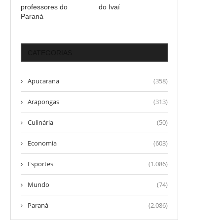
professores do
do Ivaí
Paraná
CATEGORIAS
Apucarana
(358)
Arapongas
(313)
Culinária
(50)
Economia
(603)
Esportes
(1.086)
Mundo
(74)
Paraná
(2.086)