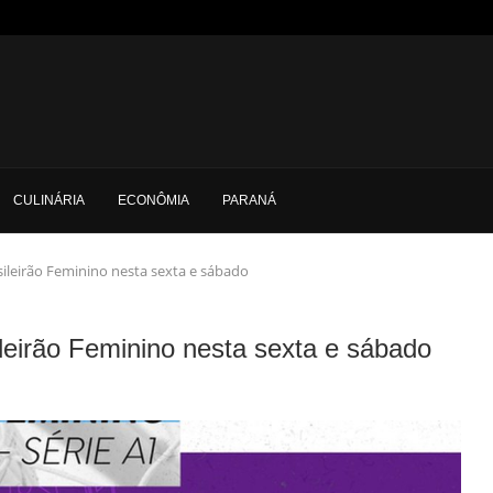
CULINÁRIA
ECONÔMIA
PARANÁ
sileirão Feminino nesta sexta e sábado
ileirão Feminino nesta sexta e sábado