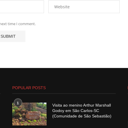
 next time I comment.
POPULAR POSTS
1
Visita ao menino Arthur Marshall
Godoy em São Carlos-SC
(Comunidade de São Sebastião)