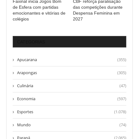
Faxinal inicia Jogos Bom
CBF reforça paralisação
de Esfera com partidas
das competições durante
emocionantes e vitórias de
Despensa Feminina em
colégios
2027
CATEGORIAS
Apucarana
(355)
Arapongas
(305)
Culinária
(47)
Economia
(597)
Esportes
(1.078)
Mundo
(74)
Paraná
(2.065)