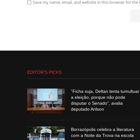
Save my name, email, and website in this browser for the
EDITOR’S PICKS
“Ficha suja, Deltan tenta tumultuar
a eleição, porque não pode
disputar o Senado”, avalia
deputado Arilson
Borrazópolis celebra a literatura
com a Noite da Trova na escola