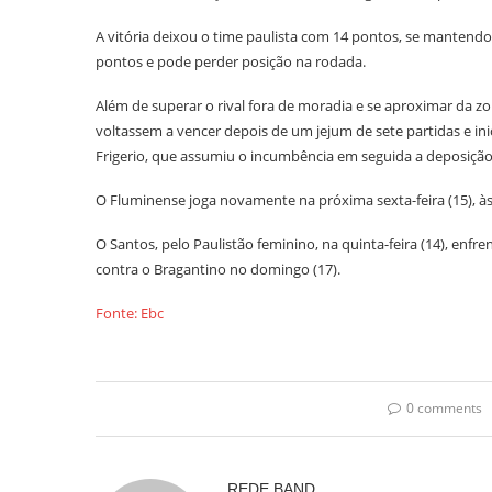
A vitória deixou o time paulista com 14 pontos, se mantendo
pontos e pode perder posição na rodada.
Além de superar o rival fora de moradia e se aproximar da zo
voltassem a vencer depois de um jejum de sete partidas e i
Frigerio, que assumiu o incumbência em seguida a deposição d
O Fluminense joga novamente na próxima sexta-feira (15), às
O Santos, pelo Paulistão feminino, na quinta-feira (14), enfr
contra o Bragantino no domingo (17).
Fonte: Ebc
0 comments
REDE BAND