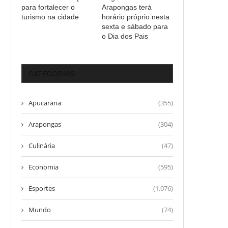
para fortalecer o
Arapongas terá
turismo na cidade
horário próprio nesta
sexta e sábado para
o Dia dos Pais
CATEGORIAS
Apucarana
(355)
Arapongas
(304)
Culinária
(47)
Economia
(595)
Esportes
(1.076)
Mundo
(74)