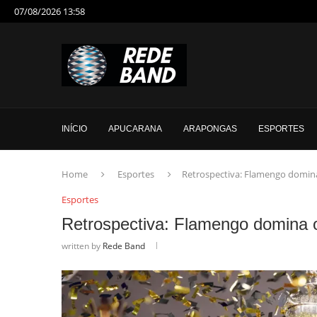
07/08/2026 13:58
INÍCIO
APUCARANA
ARAPONGAS
ESPORTES
Home
Esportes
Retrospectiva: Flamengo domina
Esportes
Retrospectiva: Flamengo domina o
written by
Rede Band