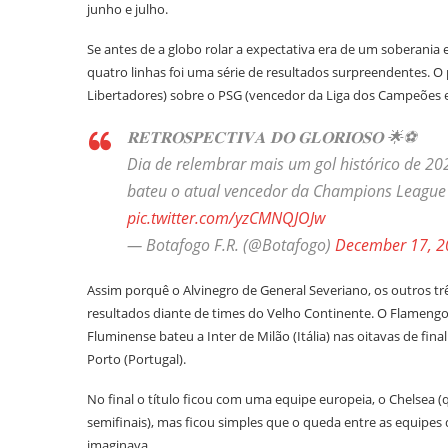
junho e julho.
Se antes de a globo rolar a expectativa era de um soberania 
quatro linhas foi uma série de resultados surpreendentes. O p
Libertadores) sobre o PSG (vencedor da Liga dos Campeões e 
𝐑𝐄𝐓𝐑𝐎𝐒𝐏𝐄𝐂𝐓𝐈𝐕𝐀 𝐃𝐎 𝐆𝐋𝐎𝐑𝐈𝐎𝐒𝐎 🌟⚽️
Dia de relembrar mais um gol histórico de 2
bateu o atual vencedor da Champions League 
pic.twitter.com/yzCMNQJOJw
— Botafogo F.R. (@Botafogo)
December 17, 2
Assim porquê o Alvinegro de General Severiano, os outros t
resultados diante de times do Velho Continente. O Flamengo
Fluminense bateu a Inter de Milão (Itália) nas oitavas de f
Porto (Portugal).
No final o título ficou com uma equipe europeia, o Chelsea (
semifinais), mas ficou simples que o queda entre as equipes
imaginava.