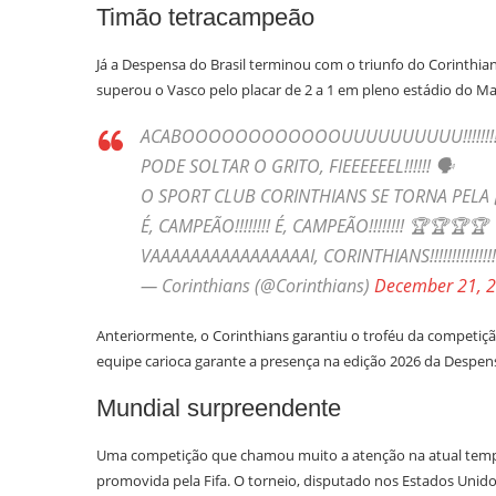
Timão tetracampeão
Já a Despensa do Brasil terminou com o triunfo do Corinthi
superou o Vasco pelo placar de 2 a 1 em pleno estádio do Ma
ACABOOOOOOOOOOOOUUUUUUUUUU!!!!!!!!!!!!!!!
PODE SOLTAR O GRITO, FIEEEEEEL!!!!!! 🗣️
O SPORT CLUB CORINTHIANS SE TORNA PELA 4️⃣
É, CAMPEÃO!!!!!!!! É, CAMPEÃO!!!!!!!! 🏆🏆🏆🏆
VAAAAAAAAAAAAAAAAI, CORINTHIANS!!!!!!!!!!!!!!
— Corinthians (@Corinthians)
December 21, 
Anteriormente, o Corinthians garantiu o troféu da competiçã
equipe carioca garante a presença na edição 2026 da Despen
Mundial surpreendente
Uma competição que chamou muito a atenção na atual tempo
promovida pela Fifa. O torneio, disputado nos Estados Unid