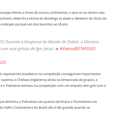
europeu frente a times de outros continentes, o que se viu dentro das
rimeiro deles foi a vitória do Botafogo (à idade o detentor do título da
indicado porquê um dos favoritos ao título).
025! Durante a Despensa do Mundo de Clubes, o Glorioso
com esse golaço de Igor Jesus! 🔥
#VamosBOTAFOGO
025
rês representes brasileiros na competição conseguiram importantes
 superou o Chelsea (Inglaterra) ainda na temporada de grupos, o
inal e o Palmeiras estreou na competição com um empate sem gols com o
que eliminou o Palmeiras nas quartas de final e o Fluminense nas
 do Velho Continente e do Brasil não é tão grande quando se