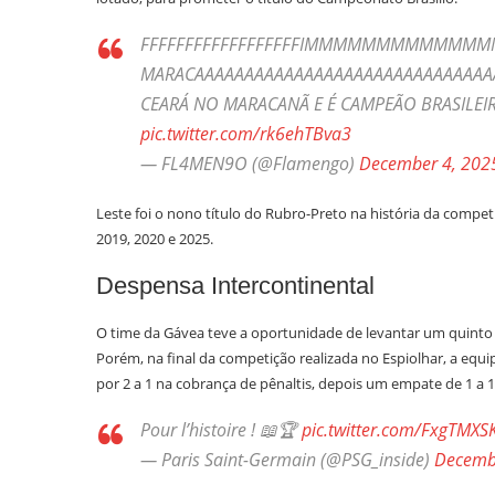
FFFFFFFFFFFFFFFFFFIMMMMMMMMMMMM
MARACAAAAAAAAAAAAAAAAAAAAAAAAAAAAAAA
CEARÁ NO MARACANÃ E É CAMPEÃO BRASILEI
pic.twitter.com/rk6ehTBva3
— FL4MEN9O (@Flamengo)
December 4, 202
Leste foi o nono título do Rubro-Preto na história da compet
2019, 2020 e 2025.
Despensa Intercontinental
O time da Gávea teve a oportunidade de levantar um quinto 
Porém, na final da competição realizada no Espiolhar, a equi
por 2 a 1 na cobrança de pênaltis, depois um empate de 1 a 
Pour l’histoire ! 📖🏆
pic.twitter.com/FxgTMX
— Paris Saint-Germain (@PSG_inside)
Decemb