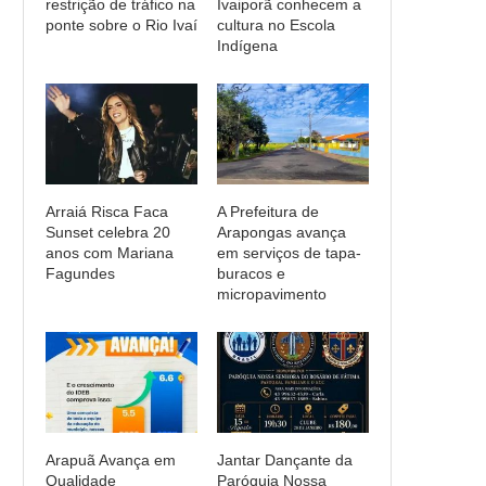
restrição de tráfico na
Ivaiporã conhecem a
ponte sobre o Rio Ivaí
cultura no Escola
Indígena
Arraiá Risca Faca
A Prefeitura de
Sunset celebra 20
Arapongas avança
anos com Mariana
em serviços de tapa-
Fagundes
buracos e
micropavimento
Arapuã Avança em
Jantar Dançante da
Qualidade
Paróquia Nossa