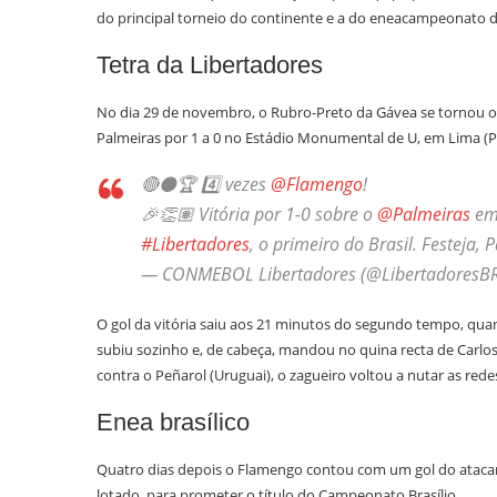
do principal torneio do continente e a do eneacampeonato 
Tetra da Libertadores
No dia 29 de novembro, o Rubro-Preto da Gávea se tornou o t
Palmeiras por 1 a 0 no Estádio Monumental de U, em Lima (P
🔴⚫🏆 4️⃣ vezes
@Flamengo
!
🎉👏🏽 Vitória por 1-0 sobre o
@Palmeiras
em
#Libertadores
, o primeiro do Brasil. Festeja, P
— CONMEBOL Libertadores (@LibertadoresB
O gol da vitória saiu aos 21 minutos do segundo tempo, qua
subiu sozinho e, de cabeça, mandou no quina recta de Carlos
contra o Peñarol (Uruguai), o zagueiro voltou a nutar as red
Enea brasílico
Quatro dias depois o Flamengo contou com um gol do atacan
lotado, para prometer o título do Campeonato Brasílio.