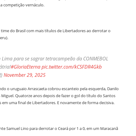
da competição vernáculo.
ime do Brasil com mais títulos de Libertadores ao derrotar o
eru).
 Lima para se sagrar tetracampeão da CONMEBOL
átria!
#GloriaEterna
pic.twitter.com/kCSFDR4Gkb
R)
November 29, 2025
ndo o uruguaio Arrascaeta cobrou escanteio pela esquerda, Danilo
 Miguel. Quatorze anos depois de fazer o gol do título do Santos
es em uma final de Libertadores. E novamente de forma decisiva.
te Samuel Lino para derrotar o Ceará por 1 a 0, em um Maracanã