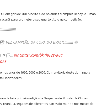
ans. Com gols de Yuri Alberto e do holandês Memphis Depay, o Timão
racanã, para prometer o seu quarto título na competição.
!!!!!!!!!
ª VEZ CAMPEÃO DA COPA DO BRASIL!!!!!!!!! 🦅
!! 🏴🏳️…
pic.twitter.com/bk4hG2WK8a
2025
o nos anos de 1995, 2002 e 2009. Com a vitória deste domingo a
sa Libertadores.
rada foi a primeira edição da Despensa de Mundo de Clubes
os, reuniu 32 equipes de diferentes partes do mundo nos meses de