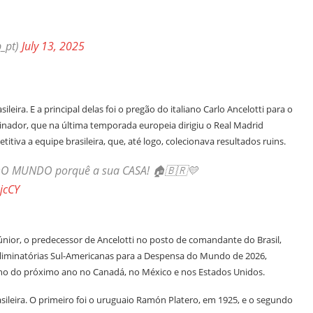
_pt)
July 13, 2025
ra. E a principal delas foi o pregão do italiano Carlo Ancelotti para o
inador, que na última temporada europeia dirigiu o Real Madrid
va a equipe brasileira, que, até logo, colecionava resultados ruins.
 DO MUNDO porquê a sua CASA! 🏠🇧🇷💛
jcCY
únior, o predecessor de Ancelotti no posto de comandante do Brasil,
 Eliminatórias Sul-Americanas para a Despensa do Mundo de 2026,
lho do próximo ano no Canadá, no México e nos Estados Unidos.
rasileira. O primeiro foi o uruguaio Ramón Platero, em 1925, e o segundo