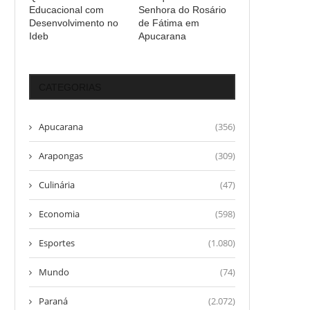
Educacional com
Senhora do Rosário
Desenvolvimento no
de Fátima em
Ideb
Apucarana
CATEGORIAS
Apucarana
(356)
Arapongas
(309)
Culinária
(47)
Economia
(598)
Esportes
(1.080)
Mundo
(74)
Paraná
(2.072)