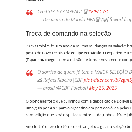
CHELSEA É CAMPEÃO! 🏆
#FIFACWC
— Despensa do Mundo FIFA🏆 (@fifaworldcup
Troca de comando na seleção
2025 também foi um ano de muitas mudanças na seleção brasilei
posto de novo técnico da equipe vernáculo. O experiente tre
(Espanha), chegou com a missão de tornar novamente competiti
O sorriso de quem já tem a MAIOR SELEÇÃO
📸 Rafael Ribeiro|CBF
pic.twitter.com/b7zgm5
— brasil (@CBF_Futebol)
May 26, 2025
O pior deles foi o que culminou com a deposição de Dorival J
uma guia por 4 a 1 para a Argentina em partida válida pelas
competição que será disputada entre 11 de junho e 19 de ju
Ancelotti é o terceiro técnico estrangeiro a guiar a seleção b