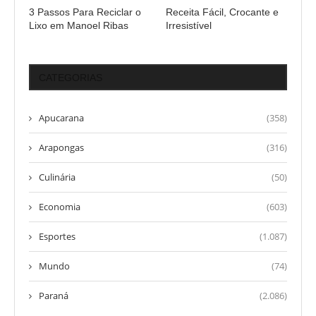
3 Passos Para Reciclar o
Receita Fácil, Crocante e
Lixo em Manoel Ribas
Irresistível
CATEGORIAS
Apucarana
(358)
Arapongas
(316)
Culinária
(50)
Economia
(603)
Esportes
(1.087)
Mundo
(74)
Paraná
(2.086)