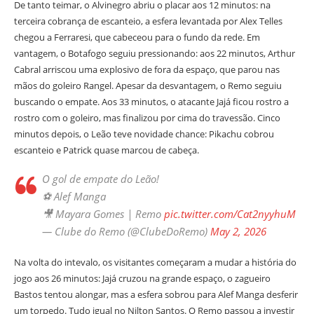
De tanto teimar, o Alvinegro abriu o placar aos 12 minutos: na
terceira cobrança de escanteio, a esfera levantada por Alex Telles
chegou a Ferraresi, que cabeceou para o fundo da rede. Em
vantagem, o Botafogo seguiu pressionando: aos 22 minutos, Arthur
Cabral arriscou uma explosivo de fora da espaço, que parou nas
mãos do goleiro Rangel. Apesar da desvantagem, o Remo seguiu
buscando o empate. Aos 33 minutos, o atacante Jajá ficou rostro a
rostro com o goleiro, mas finalizou por cima do travessão. Cinco
minutos depois, o Leão teve novidade chance: Pikachu cobrou
escanteio e Patrick quase marcou de cabeça.
O gol de empate do Leão!
⚽️ Alef Manga
🎥 Mayara Gomes | Remo
pic.twitter.com/Cat2nyyhuM
— Clube do Remo (@ClubeDoRemo)
May 2, 2026
Na volta do intevalo, os visitantes começaram a mudar a história do
jogo aos 26 minutos: Jajá cruzou na grande espaço, o zagueiro
Bastos tentou alongar, mas a esfera sobrou para Alef Manga desferir
um torpedo. Tudo igual no Nilton Santos. O Remo passou a investir