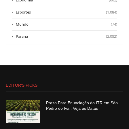
Economia
(602)
Esportes
(1.084)
Mundo
(74)
Paraná
(2.082)
EDITOR’S PICKS
Prazo Para Enunciação do ITR em São
Pedro do Ivaí: Veja as Datas