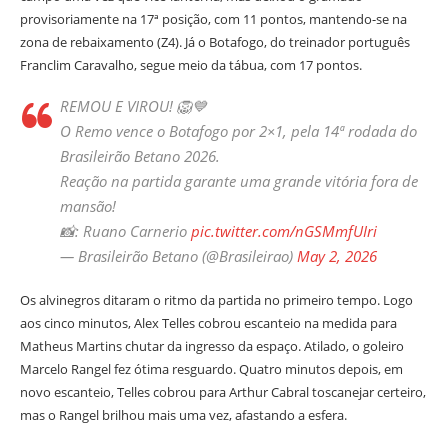
provisoriamente na 17ª posição, com 11 pontos, mantendo-se na
zona de rebaixamento (Z4). Já o Botafogo, do treinador português
Franclim Caravalho, segue meio da tábua, com 17 pontos.
REMOU E VIROU! 🦁💙
O Remo vence o Botafogo por 2×1, pela 14ª rodada do
Brasileirão Betano 2026.
Reação na partida garante uma grande vitória fora de
mansão!
📸: Ruano Carnerio
pic.twitter.com/nGSMmfUIri
— Brasileirão Betano (@Brasileirao)
May 2, 2026
Os alvinegros ditaram o ritmo da partida no primeiro tempo. Logo
aos cinco minutos, Alex Telles cobrou escanteio na medida para
Matheus Martins chutar da ingresso da espaço. Atilado, o goleiro
Marcelo Rangel fez ótima resguardo. Quatro minutos depois, em
novo escanteio, Telles cobrou para Arthur Cabral toscanejar certeiro,
mas o Rangel brilhou mais uma vez, afastando a esfera.