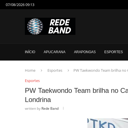
07/08/2026 09:13
INÍCIO
APUCARANA
ARAPONGAS
ESPORTES
Home
Esportes
PW Taekwondo Team brilha no 
Esportes
PW Taekwondo Team brilha no C
Londrina
written by
Rede Band