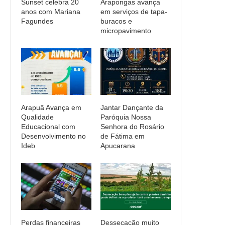
Sunset celebra 20
Arapongas avança
anos com Mariana
em serviços de tapa-
Fagundes
buracos e
micropavimento
Arapuã Avança em
Jantar Dançante da
Qualidade
Paróquia Nossa
Educacional com
Senhora do Rosário
Desenvolvimento no
de Fátima em
Ideb
Apucarana
Perdas financeiras
Dessecação muito