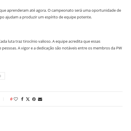
 o que aprenderam até agora. O campeonato será uma oportunidade de
upo ajudam a produzir um espírito de equipe potente.
da luta traz tirocínio valioso. A equipe acredita que essas
 e pessoas. A vigor e a dedicação são notáveis entre os membros da PW
O
0