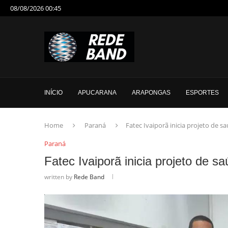
08/08/2026 00:45
INÍCIO
APUCARANA
ARAPONGAS
ESPORTES
Home
Paraná
Fatec Ivaiporã inicia projeto de
Paraná
Fatec Ivaiporã inicia projeto de
written by
Rede Band