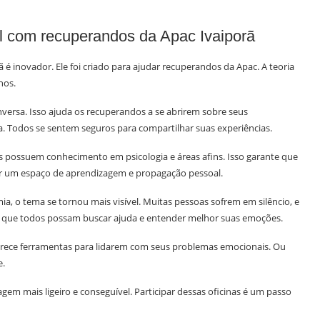
l com recuperandos da Apac Ivaiporã
ã é inovador. Ele foi criado para ajudar recuperandos da Apac. A teoria
nos.
versa. Isso ajuda os recuperandos a se abrirem sobre seus
a. Todos se sentem seguros para compartilhar suas experiências.
les possuem conhecimento em psicologia e áreas afins. Isso garante que
rar um espaço de aprendizagem e propagação pessoal.
 o tema se tornou mais visível. Muitas pessoas sofrem em silêncio, e
a é que todos possam buscar ajuda e entender melhor suas emoções.
erece ferramentas para lidarem com seus problemas emocionais. Ou
e.
agem mais ligeiro e conseguível. Participar dessas oficinas é um passo