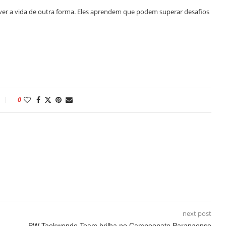
r a vida de outra forma. Eles aprendem que podem superar desafios
0
next post
PW Taekwondo Team brilha no Campeonato Paranaense