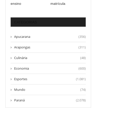
ensino
matrícula
CATEGORIAS
Apucarana
(356)
Arapongas
(311)
Culinária
(48)
Economia
(600)
Esportes
(1.081)
Mundo
(74)
Paraná
(2.078)