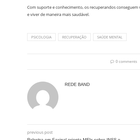
Com suporte e conhecimento, os recuperandos conseguem ve
e viver de maneira mais saudável.
PSICOLOGIA
RECUPERAÇÃO
SAÚDE MENTAL
0 comments
REDE BAND
previous post
Palestra em Faxinal orienta MEIs sobre INSS e