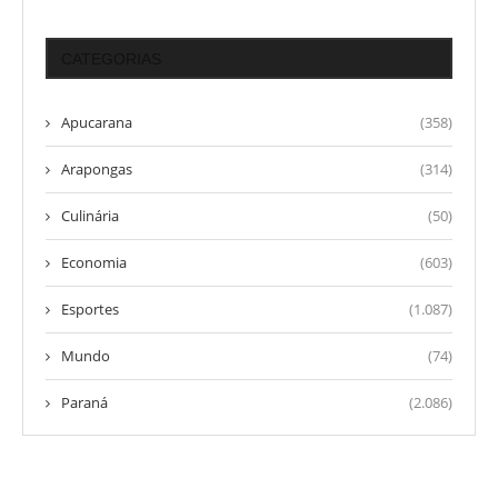
CATEGORIAS
Apucarana
(358)
Arapongas
(314)
Culinária
(50)
Economia
(603)
Esportes
(1.087)
Mundo
(74)
Paraná
(2.086)