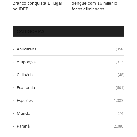
Branco conquista 1º lugar
dengue com 16 milénio
no IDEB
focos eliminados
CATEGORIAS
Apucarana
(358)
Arapongas
(313)
Culinária
(48)
Economia
(601)
Esportes
(1.083)
Mundo
(74)
Paraná
(2.080)