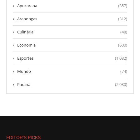
Apucarana
(357)
Arapongas
(312)
Culinária
(48)
Economia
(600)
Esportes
(1.082)
Mundo
(74)
Paraná
(2.080)
EDITOR’S PICKS