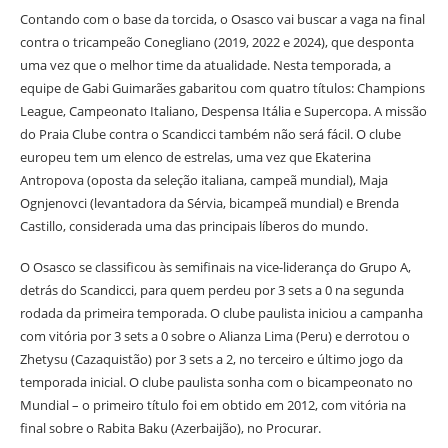
Contando com o base da torcida, o Osasco vai buscar a vaga na final
contra o tricampeão Conegliano (2019, 2022 e 2024), que desponta
uma vez que o melhor time da atualidade. Nesta temporada, a
equipe de Gabi Guimarães gabaritou com quatro títulos: Champions
League, Campeonato Italiano, Despensa Itália e Supercopa. A missão
do Praia Clube contra o Scandicci também não será fácil. O clube
europeu tem um elenco de estrelas, uma vez que Ekaterina
Antropova (oposta da seleção italiana, campeã mundial), Maja
Ognjenovci (levantadora da Sérvia, bicampeã mundial) e Brenda
Castillo, considerada uma das principais líberos do mundo.
O Osasco se classificou às semifinais na vice-liderança do Grupo A,
detrás do Scandicci, para quem perdeu por 3 sets a 0 na segunda
rodada da primeira temporada. O clube paulista iniciou a campanha
com vitória por 3 sets a 0 sobre o Alianza Lima (Peru) e derrotou o
Zhetysu (Cazaquistão) por 3 sets a 2, no terceiro e último jogo da
temporada inicial. O clube paulista sonha com o bicampeonato no
Mundial – o primeiro título foi em obtido em 2012, com vitória na
final sobre o Rabita Baku (Azerbaijão), no Procurar.