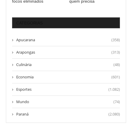
focos eliminados
quem precisa
CATEGORIAS
Apucarana
(358)
Arapongas
(313)
Culinária
(48)
Economia
(601)
Esportes
(1.082)
Mundo
(74)
Paraná
(2.080)