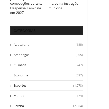
competições durante
marco na instrução
Despensa Feminina
municipal
em 2027
CATEGORIAS
Apucarana
(355)
Arapongas
(305)
Culinária
(47)
Economia
(597)
Esportes
(1.078)
Mundo
(74)
Paraná
(2.064)