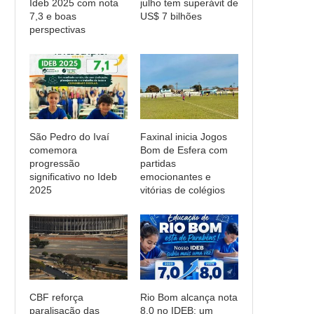
Ideb 2025 com nota
julho tem superávit de
7,3 e boas
US$ 7 bilhões
perspectivas
São Pedro do Ivaí
Faxinal inicia Jogos
comemora
Bom de Esfera com
progressão
partidas
significativo no Ideb
emocionantes e
2025
vitórias de colégios
CBF reforça
Rio Bom alcança nota
paralisação das
8,0 no IDEB: um