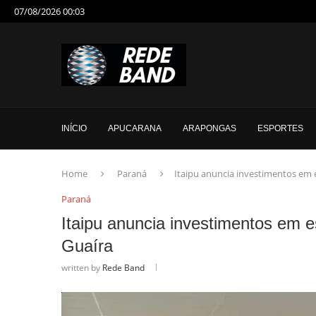
07/08/2026 00:03
INÍCIO
APUCARANA
ARAPONGAS
ESPORTES
Home
Paraná
Itaipu anuncia investimentos em e
Paraná
Itaipu anuncia investimentos em e
Guaíra
written by
Rede Band