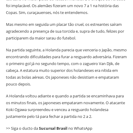
foi implacável. Os alemães fizeram um novo 7 a 1 na história das
Copas. Sim, curaçauenses, nós te entendemos.
Mas mesmo em seguida um placar tão cruel, os estreantes saíram
agradecendo a presença de sua torcida e, supra de tudo, felizes por
participarem da maior sarau do futebol.
Na partida seguinte, a Holanda parecia que venceria o Japão, mesmo
encontrando dificuldades para furar a resguardo adversária. Fizeram
o primeiro gol já no segundo tempo, com o zagueiro Van Djik, de
cabeça. A estatura muito superior dos holandeses era nítida em
todas as bolas aéreas. Os japoneses não desistiam e empataram
pouco depois.
A Holanda voltou adiante e quando a partida se encaminhava para
os minutos finais, os japoneses empataram novamente. O atacante
Koki Ogawa surpreendeu e venceu a resguardo holandesa
justamente pelo tá para fechar a partida no 2 a 2.
>> Siga o ducto da
Sucursal Brasil
no WhatsApp