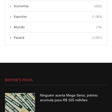
Economia
(602)
Esportes
(1.083)
Mundo
(74)
Paraná
(2.081)
EDITOR’S PICKS
Ninguém acerta Mega-Sena; prêmio
acumula para R$ 165 milhões