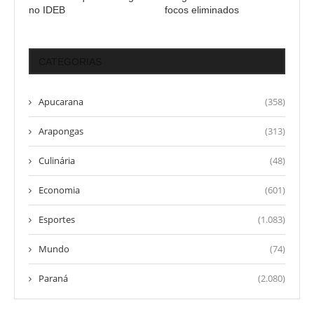
no IDEB
focos eliminados
CATEGORIAS
Apucarana
(358)
Arapongas
(313)
Culinária
(48)
Economia
(601)
Esportes
(1.083)
Mundo
(74)
Paraná
(2.080)