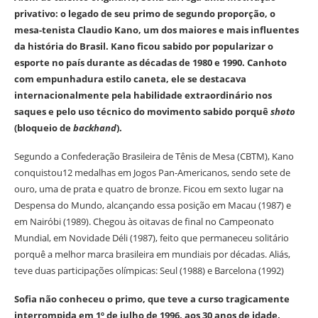
privativo: o legado de seu primo de segundo proporção, o
mesa-tenista Claudio Kano, um dos maiores e mais influentes
da história do Brasil. Kano ficou sabido por popularizar o
esporte no país durante as décadas de 1980 e 1990. Canhoto
com empunhadura estilo caneta, ele se destacava
internacionalmente pela habilidade extraordinário nos
saques e pelo uso técnico do movimento sabido porquê
shoto
(bloqueio de
backhand
).
Segundo a Confederação Brasileira de Tênis de Mesa (CBTM), Kano
conquistou12 medalhas em Jogos Pan-Americanos, sendo sete de
ouro, uma de prata e quatro de bronze. Ficou em sexto lugar na
Despensa do Mundo, alcançando essa posição em Macau (1987) e
em Nairóbi (1989). Chegou às oitavas de final no Campeonato
Mundial, em Novidade Déli (1987), feito que permaneceu solitário
porquê a melhor marca brasileira em mundiais por décadas. Aliás,
teve duas participações olímpicas: Seul (1988) e Barcelona (1992)
Sofia não conheceu o primo, que teve a curso tragicamente
interrompida em 1º de julho de 1996, aos 30 anos de idade,