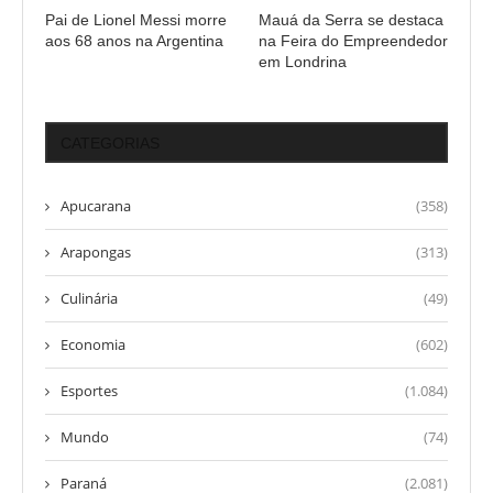
Pai de Lionel Messi morre
Mauá da Serra se destaca
aos 68 anos na Argentina
na Feira do Empreendedor
em Londrina
CATEGORIAS
Apucarana
(358)
Arapongas
(313)
Culinária
(49)
Economia
(602)
Esportes
(1.084)
Mundo
(74)
Paraná
(2.081)