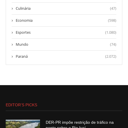
Culinária
(47)
Economia
(598)
Esportes
(1.080)
Mundo
(74)
Paraná
(2.072)
EDITOR’S PICKS
DER-PR impõe restrição de tráfico na
ponte sobre o Rio Ivaí