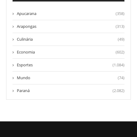
Apucarana
(358)
Arapongas
(313)
Culinária
(49)
Economia
(602)
Esportes
(1.084)
Mundo
(74)
Paraná
(2.082)