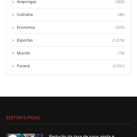
Arapongas
(302)
Culinária
(46)
Economia
(595)
Esportes
(1.074)
Mundo
(74)
Paraná
(2.051)
EDITOR’S PICKS
Redução da taxa de juros ainda é