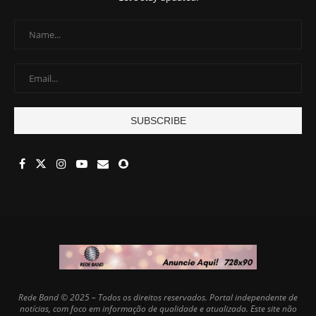
Rede Band © 2025 – Todos os direitos reservados. Portal independente de
notícias, com foco em informação de qualidade e atualizada. Este site não