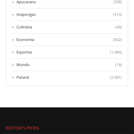
Apucarana
(358)
Arapongas
(313)
Culinária
(49)
Economia
(602)
Esportes
(1.084)
Mundo
(74)
Paraná
(2.081)
EDITOR’S PICKS