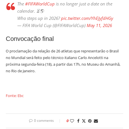
The
#FIFAWorldCup
is no longer just a date on the
calendar. ⏳🌎
Who steps up in 2026?
pic.twitter.com/YhEJyfdHGy
— FIFA World Cup (@FIFAWorldCup)
May 11, 2026
Convocação final
O proclamação da relação de 26 atletas que representarão o Brasil
no Mundial será feito pelo técnico italiano Carlo Ancelotti na
próxima segunda-feira (18), a partir das 17h, no Museu do Amanhã,
no Rio de Janeiro.
Fonte: Ebc
0 comments
0