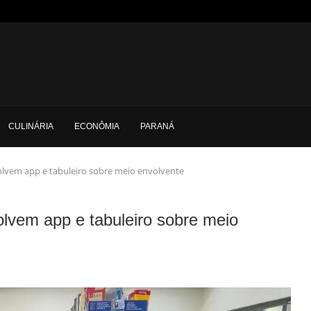
CULINÁRIA
ECONÔMIA
PARANÁ
lvem app e tabuleiro sobre meio envolvente
lvem app e tabuleiro sobre meio