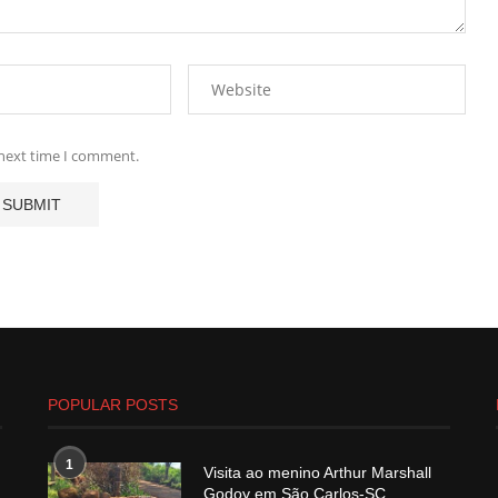
 next time I comment.
POPULAR POSTS
1
Visita ao menino Arthur Marshall
Godoy em São Carlos-SC