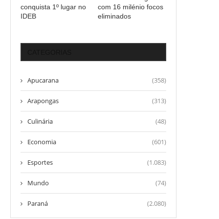
conquista 1º lugar no
com 16 milénio focos
IDEB
eliminados
CATEGORIAS
Apucarana
(358)
Arapongas
(313)
Culinária
(48)
Economia
(601)
Esportes
(1.083)
Mundo
(74)
Paraná
(2.080)