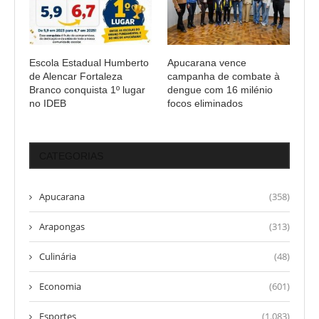
Escola Estadual Humberto
Apucarana vence
de Alencar Fortaleza
campanha de combate à
Branco conquista 1º lugar
dengue com 16 milénio
no IDEB
focos eliminados
CATEGORIAS
Apucarana
(358)
Arapongas
(313)
Culinária
(48)
Economia
(601)
Esportes
(1.083)