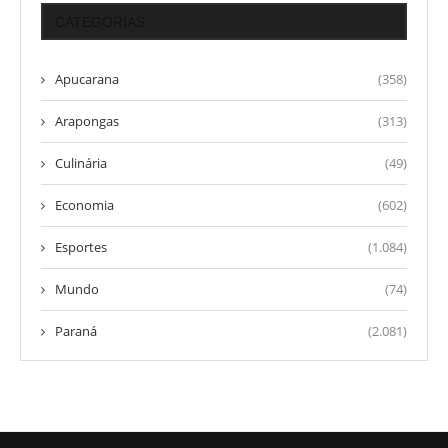
CATEGORIAS
Apucarana
(358)
Arapongas
(313)
Culinária
(49)
Economia
(602)
Esportes
(1.084)
Mundo
(74)
Paraná
(2.081)