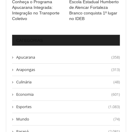
Conheça o Programa
Escola Estadual Humberto
Apucarana Integrada:
de Alencar Fortaleza
Integração no Transporte
Branco conquista 1º lugar
Coletivo
no IDEB
CATEGORIAS
Apucarana
(358)
Arapongas
(313)
Culinária
(48)
Economia
(601)
Esportes
(1.083)
Mundo
(74)
Paraná
(2.081)