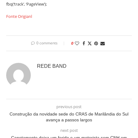
fbq(‘track’, ‘PageView’);
Fonte Origianl
0 comments
0
REDE BAND
previous post
Construção da novidade sede do CRAS de Marilândia do Sul
avança a passos largos
next post
Capotamento deixa um ferido e um motorista sem CNH em