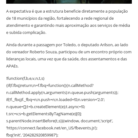
A expectativa é que a estrutura beneficie diretamente a população
de 18 municípios da região, fortalecendo a rede regional de
atendimento e garantindo mais aproximação aos serviços de média
e subida complicação.
Ainda durante a passagem por Toledo, o deputado Arilson, ao lado
do vereador Roberto Souza, participou de um encontro próprio com
lideranças locais, uma vez que da saúde, dos assentamentos e das
APAEs.
!function(f,b,e,v,n,t,s)
{if(f.fbq)return;n=f.fbq=function(){n.callMethod?
n.callMethod.apply(n,arguments):n.queue.push(arguments)};
if(!f._fbq)f._fbq=n;n.push=n;n.loaded=!0;n.version=’2.0′;
n.queue=[];t=b.createElement(e);t.async=!0;
t.src=v;s=b.getElementsByTagName(e)[0];
s.parentNode.insertBefore(t,s)}(window, document,’script’,
‘https://connect.facebook.net/en_US/fbevents.js’);
fbq(‘init’, ‘204282920859987’);