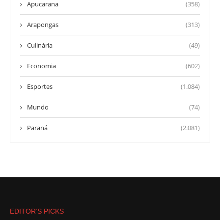
Apucarana
(358)
Arapongas
(313)
Culinária
(49)
Economia
(602)
Esportes
(1.084)
Mundo
(74)
Paraná
(2.081)
EDITOR’S PICKS