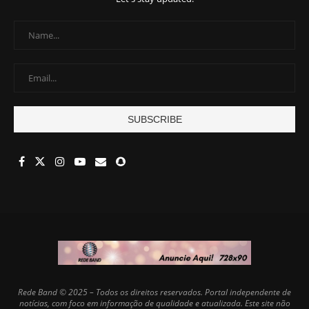
Rede Band © 2025 – Todos os direitos reservados. Portal independente de
notícias, com foco em informação de qualidade e atualizada. Este site não