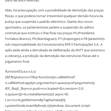
dano de difícil reversão.
Aliás, há preocupação com a possibilidade de demolição das praças
físicas, o que poderia tornar irreversível qualquer decisão futura da
Justiça que suspenda o padrão eletrônico. Diante dos novos
apontados, os parlamentares pedem a suspensão do aditivo
contratual que instituiu o free flow nas praças P5 (Presidente
Fortaleza Branco), P6 (Mandaguari), P7 (Arapongas) e P8 (Jataizinho),
sob responsabilidade da Concessionária EPR 5 Participações S.A.. A
ação pede ainda a derrubada da deliberação da ANTT que autorizou
a cobrança, a proibição da demolição das estruturas físicas até o
julgamento final.
!function(f,b,e,v,n,t,s)
{if(f.fbq)return;n=f.fbq=function(){n.callMethod?
n.callMethod.apply(n,arguments):n.queue.push(arguments)};
if(!f._fbq)f._fbq=n;n.push=n;n.loaded=!0;n.version=’2.0′;
n.queue=[];t=b.createElement(e);t.async=!0;
t.src=v;s=b.getElementsByTagName(e)[0];
s.parentNode.insertBefore(t,s)}(window, document,’script’,