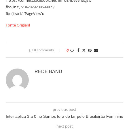
‘https://connect.facebook.net/en_US/fbevents.js’);
fbq(‘init’, ‘204282920859987’);
fbq(‘track’, ‘PageView’);
Fonte Origianl
0 comments
0
REDE BAND
previous post
Inter aplica 3 a 0 no Santos fora de lar pelo Brasileirão Feminino
next post