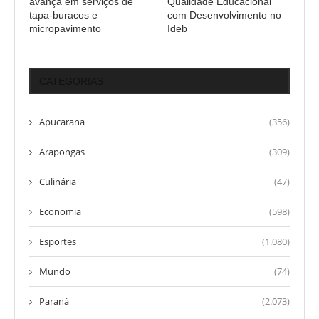
avança em serviços de
Qualidade Educacional
tapa-buracos e
com Desenvolvimento no
micropavimento
Ideb
CATEGORIAS
Apucarana
(356)
Arapongas
(309)
Culinária
(47)
Economia
(598)
Esportes
(1.080)
Mundo
(74)
Paraná
(2.073)