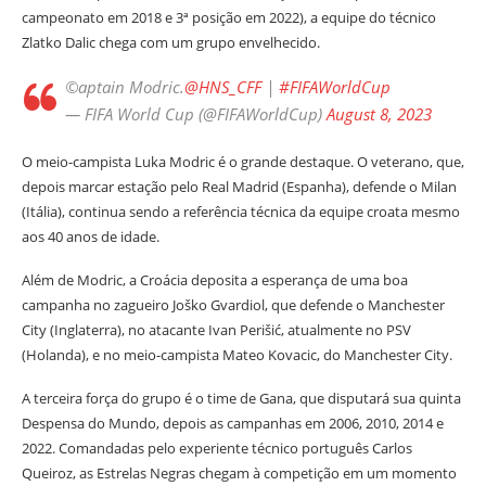
campeonato em 2018 e 3ª posição em 2022), a equipe do técnico
Zlatko Dalic chega com um grupo envelhecido.
©️aptain Modric.
@HNS_CFF
|
#FIFAWorldCup
— FIFA World Cup (@FIFAWorldCup)
August 8, 2023
O meio-campista Luka Modric é o grande destaque. O veterano, que,
depois marcar estação pelo Real Madrid (Espanha), defende o Milan
(Itália), continua sendo a referência técnica da equipe croata mesmo
aos 40 anos de idade.
Além de Modric, a Croácia deposita a esperança de uma boa
campanha no zagueiro Joško Gvardiol, que defende o Manchester
City (Inglaterra), no atacante Ivan Perišić, atualmente no PSV
(Holanda), e no meio-campista Mateo Kovacic, do Manchester City.
A terceira força do grupo é o time de Gana, que disputará sua quinta
Despensa do Mundo, depois as campanhas em 2006, 2010, 2014 e
2022. Comandadas pelo experiente técnico português Carlos
Queiroz, as Estrelas Negras chegam à competição em um momento