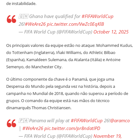
de instabilidade.
🇬🇭 Ghana have qualified for
#FIFAWorldCup
26!
#WeAre26
pic.twitter.com/VwZc0EqKlB
— FIFA World Cup (@FIFAWorldCup)
October 12, 2025
Os principais valores da equipe estão no ataque: Mohammed Kudus,
do Tottenham (Inglaterra), Iñaki Williams, do Athletic Bilbao
(Espanha), Kamaldeen Sulemana, da Atalanta (Itália) e Antoine
Semenyo, do Manchester City.
O último componente da chave é o Panamá, que joga uma
Despensa do Mundo pela segunda vez na história, depois a
campanha no Mundial de 2018, quando não superou a período de
grupos. O comando da equipe está nas mãos do técnico
dinamarquês Thomas Christiansen.
🇵🇦 Panama will play at
#FIFAWorldCup
26!
@aramco
|
#WeAre26
pic.twitter.com/pr8ndatIPD
— FIFA World Cup (@FIFAWorldCup)
November 19,