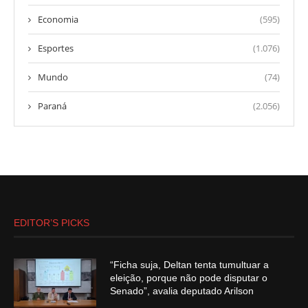
Economia
(595)
Esportes
(1.076)
Mundo
(74)
Paraná
(2.056)
EDITOR’S PICKS
“Ficha suja, Deltan tenta tumultuar a
eleição, porque não pode disputar o
Senado”, avalia deputado Arilson