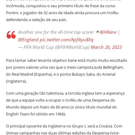
incômoda, conquistou o seu primeiro título de frase da curso.
Porém, o jogador de 32 anos de idade ainda procura um troféu
defendendo a seleção de seu país.
Another one for the all-time top scorer 🏴󠁧󠁢󠁥󠁮󠁧󠁿
@HKane
|
@England
pic.twitter.com/Apfikyu8Xq
— FIFA World Cup (@FIFAWorldCup)
March 26, 2023
Para tentar saber levante objetivo Kane está muito muito escoltado
por jovens valores uma vez que o meio-campista Jude Bellingham,
do Real Madrid (Espanha), e o ponta Bukayo Saka, do Arsenal
(Inglaterra).
Com uma geração tão talentosa, a torcida inglesa tem a esperança
de que a equipe volte a ocupar o troféu de uma Despensa do
Mundo depois um hiato de 60 anos (o único título mundial do
English Team foi obtido em 1966).
O principal opoente da Inglaterra no Grupo L será a Croácia. Com
ótimas campanhas nas duas últimas edições da Despensa (vice-