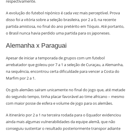
respectivamente.
A evolução do futebol nipónico é cada vez mais perceptível. Prova
disso foi a vitória sobre a seleção brasileira, por 2 a 0, na recente
partida amistosa, no final do ano pretérito em Tóquio. Até portanto,
o Brasil nunca havia perdido uma partida para os japoneses.
Alemanha x Paraguai
Apesar de iniciar a temporada de grupos com um futebol
arrebatador que goleou por 7 a 1 a seleção de Curaçau, a Alemanha,
na sequência, encontrou certa dificuldade para vencer a Costa do
Marfim por 2 a 1.
Os gols alemães saíram unicamente no final do jogo que, até metade
do segundo tempo, tinha placar favorável ao time africano – mesmo
com maior posse de esfera e volume de jogo para os alemães.
A itinerário por 2 a 1 na terceira rodada para o Equador evidenciou
ainda mais algumas vulnerabilidades da equipe alemã, que não
conseguiu sustentar o resultado posteriormente transpor adiante