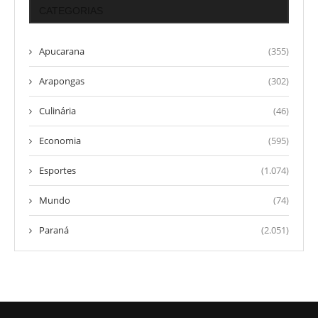
CATEGORIAS
Apucarana
(355)
Arapongas
(302)
Culinária
(46)
Economia
(595)
Esportes
(1.074)
Mundo
(74)
Paraná
(2.051)