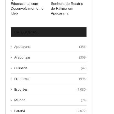
Educacional com
Senhora do Rosário
Desenvolvimento no
de Fátima em
Ideb
Apucarana
CATEGORIAS
Apucarana
(356)
Arapongas
(309)
Culinária
(47)
Economia
(598)
Esportes
(1.080)
Mundo
(74)
Paraná
(2.072)