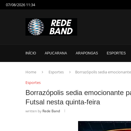
07/08/2026 11:34
INÍCIO
APUCARANA
ARAPONGAS
ESPORTES
Home
Esportes
Borrazópolis sedia emocionante
Esportes
Borrazópolis sedia emocionante p
Futsal nesta quinta-feira
written by
Rede Band