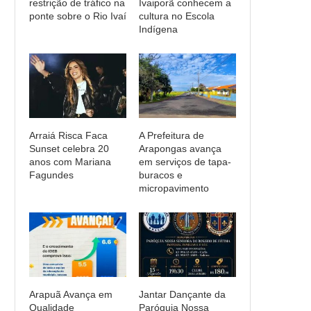
restrição de tráfico na
Ivaiporã conhecem a
ponte sobre o Rio Ivaí
cultura no Escola
Indígena
Arraiá Risca Faca
A Prefeitura de
Sunset celebra 20
Arapongas avança
anos com Mariana
em serviços de tapa-
Fagundes
buracos e
micropavimento
Arapuã Avança em
Jantar Dançante da
Qualidade
Paróquia Nossa