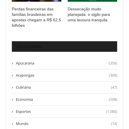
Perdas financeiras das
Dessecação muito
famílias brasileiras em
planejada: o sigilo para
apostas chegam a R$ 62,5
uma lavoura tranquila
bilhões
CATEGORIAS
Apucarana
(356)
Arapongas
(309)
Culinária
(47)
Economia
(598)
Esportes
(1.080)
Mundo
(74)