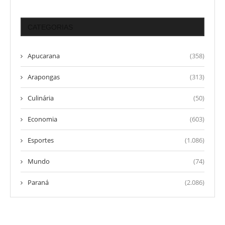
CATEGORIAS
Apucarana
(358)
Arapongas
(313)
Culinária
(50)
Economia
(603)
Esportes
(1.086)
Mundo
(74)
Paraná
(2.086)